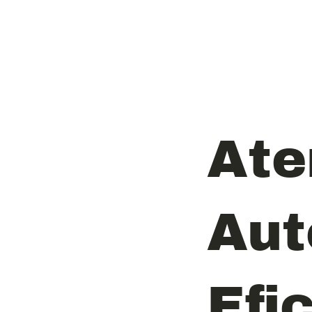
Ate
Aut
Efi