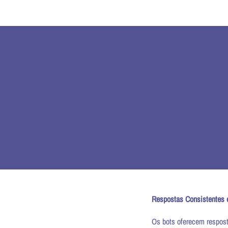
Eficiência Operacional
A automação libera sua 
ect e Inbox, garantem que
atividades mais comple
do dia ou da noite, melhorando
Respostas Consistentes 
Os bots oferecem respost