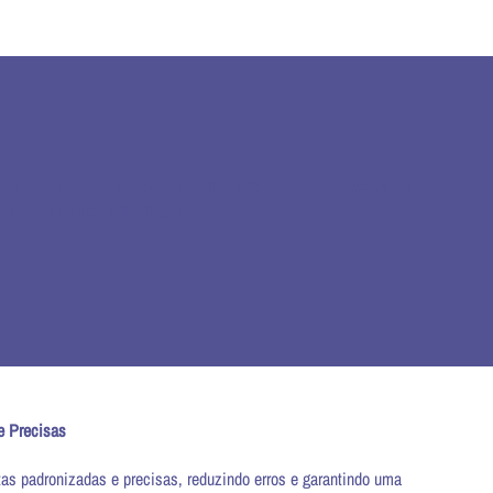
equipe de tarefas repetitivas, permitindo que se concentrem em
xas e na melhoria dos negócios.
e Precisas
as padronizadas e precisas, reduzindo erros e garantindo uma