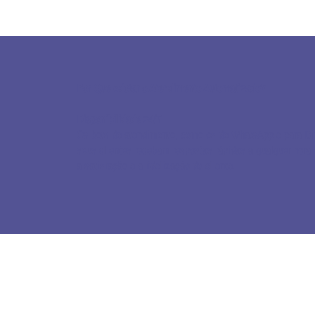
Por Que Adotar o Atendimento Automatizado?
Disponibilidade 24/7
Os bots de atendimento, como os de WhatsApp e para Dir
seus clientes recebam respostas rápidas a qualquer hora 
a satisfação e a fidelização do cliente.